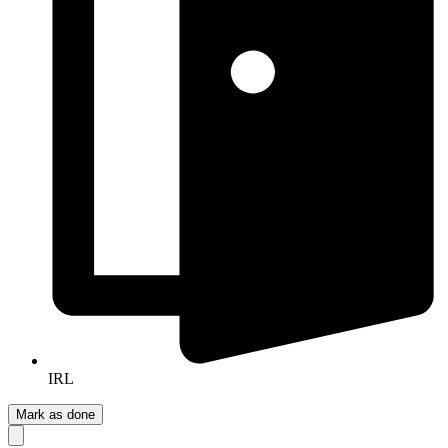
IRL
Mark as done