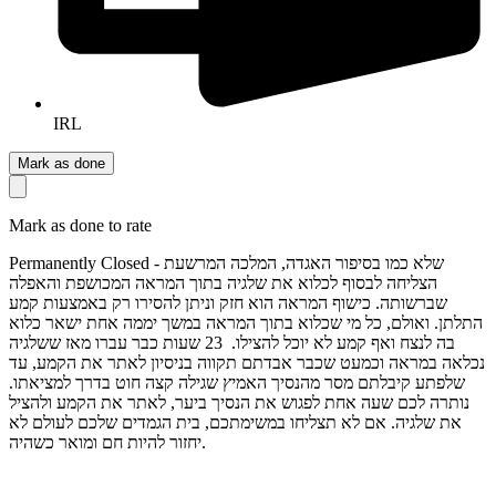
IRL
Mark as done
Mark as done to rate
Permanently Closed - שלא כמו בסיפור האגדה, המלכה המרשעת
הצליחה לבסוף לכלוא את שלגיה בתוך המראה המכושפת והאפלה
שברשותה. כישוף המראה הוא חזק וניתן להסירו רק באמצעות קמע
התלתן. ואולם, כל מי שכלוא בתוך המראה במשך יממה אחת ישאר כלוא
בה לנצח ואף קמע לא יוכל להצילו. ​ 23 שעות כבר עברו מאז ששלגיה
נכלאה במראה וכמעט שכבר אבדתם תקווה בניסיון לאתר את הקמע, עד
שלפתע קיבלתם מסר מהנסיך האמיץ שגילה קצה חוט בדרך למציאתו.
נותרה לכם שעה אחת לפגוש את הנסיך ביער, לאתר את הקמע ולהציל
את שלגיה. אם לא תצליחו במשימתכם, בית הגמדים שלכם לעולם לא
יחזור להיות חם ומואר כשהיה.