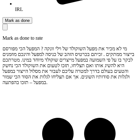
IRL
Mark as done
Mark as done to rate
מי לא מכיר את מפעל השוקולד של וילי וונקה ? המפעל הכי מפורסם
בייצור ממתקים . זכיתם בכרטיס הזהב של כניסה למפעל והינכם מוזמנים
לבקר בו על פי השמועה במפעל מייצרים שוקולד מיוחד במינו. מטרתכם
היא להשיג אותו ואם תצליחו, תזכו לטעום את השוקולד הכי נחשק
והטעים בעולם בדרך למטרה עליכם לעבור את מסלול הייצור במפעל
ולגלות את סודותיו השונים. אך אם תצליחו לגלות את הסוד הכי שמור
במפעל – תזכו בהפתעה.