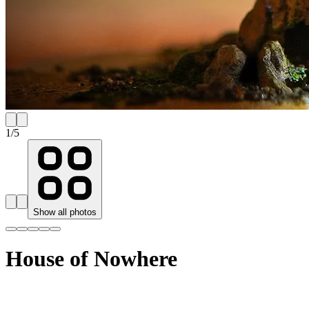
1
/
5
Show all photos
House of Nowhere