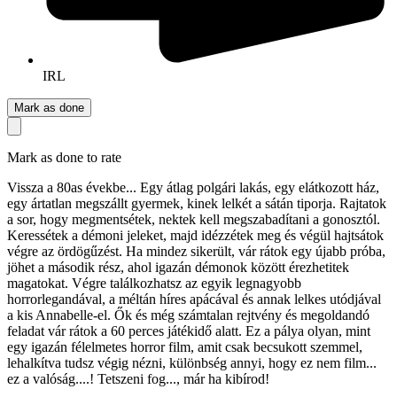
IRL
Mark as done
Mark as done to rate
Vissza a 80as évekbe... Egy átlag polgári lakás, egy elátkozott ház,
egy ártatlan megszállt gyermek, kinek lelkét a sátán tiporja. Rajtatok
a sor, hogy megmentsétek, nektek kell megszabadítani a gonosztól.
Keressétek a démoni jeleket, majd idézzétek meg és végül hajtsátok
végre az ördögűzést. Ha mindez sikerült, vár rátok egy újabb próba,
jöhet a második rész, ahol igazán démonok között érezhetitek
magatokat. Végre találkozhatsz az egyik legnagyobb
horrorlegandával, a méltán híres apácával és annak lelkes utódjával
a kis Annabelle-el. Ők és még számtalan rejtvény és megoldandó
feladat vár rátok a 60 perces játékidő alatt. Ez a pálya olyan, mint
egy igazán félelmetes horror film, amit csak becsukott szemmel,
lehalkítva tudsz végig nézni, különbség annyi, hogy ez nem film...
ez a valóság....! Tetszeni fog..., már ha kibírod!