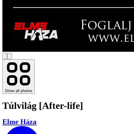
Show all photos
Túlvilág [After-life]
Elme Háza