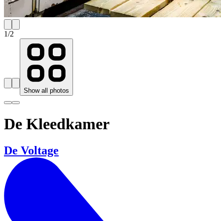
1
/
2
Show all photos
De Kleedkamer
De Voltage