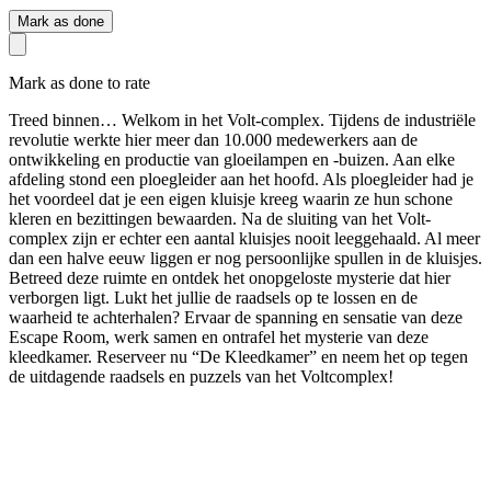
Mark as done
Mark as done to rate
Treed binnen… Welkom in het Volt-complex. Tijdens de industriële
revolutie werkte hier meer dan 10.000 medewerkers aan de
ontwikkeling en productie van gloeilampen en -buizen. Aan elke
afdeling stond een ploegleider aan het hoofd. Als ploegleider had je
het voordeel dat je een eigen kluisje kreeg waarin ze hun schone
kleren en bezittingen bewaarden. Na de sluiting van het Volt-
complex zijn er echter een aantal kluisjes nooit leeggehaald. Al meer
dan een halve eeuw liggen er nog persoonlijke spullen in de kluisjes.
Betreed deze ruimte en ontdek het onopgeloste mysterie dat hier
verborgen ligt. Lukt het jullie de raadsels op te lossen en de
waarheid te achterhalen? Ervaar de spanning en sensatie van deze
Escape Room, werk samen en ontrafel het mysterie van deze
kleedkamer. Reserveer nu “De Kleedkamer” en neem het op tegen
de uitdagende raadsels en puzzels van het Voltcomplex!