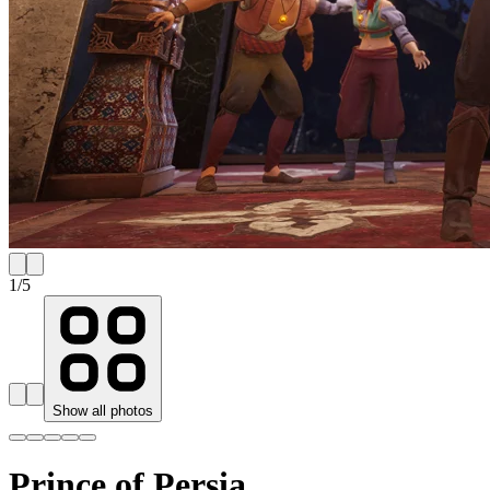
1
/
5
Show all photos
Prince of Persia