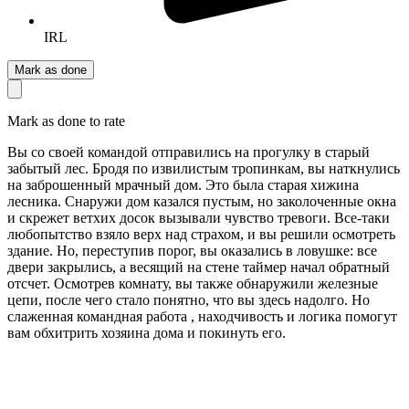
IRL
Mark as done
Mark as done to rate
Вы со своей командой отправились на прогулку в старый
забытый лес. Бродя по извилистым тропинкам, вы наткнулись
на заброшенный мрачный дом. Это была старая хижина
лесника. Снаружи дом казался пустым, но заколоченные окна
и скрежет ветхих досок вызывали чувство тревоги. Все-таки
любопытство взяло верх над страхом, и вы решили осмотреть
здание. Но, переступив порог, вы оказались в ловушке: все
двери закрылись, а весящий на стене таймер начал обратный
отсчет. Осмотрев комнату, вы также обнаружили железные
цепи, после чего стало понятно, что вы здесь надолго. Но
слаженная командная работа , находчивость и логика помогут
вам обхитрить хозяина дома и покинуть его.