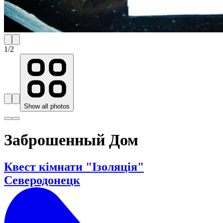
1
/
2
Show all photos
Заброшенный Дом
Квест кімнати "Ізоляція"
Северодонецк