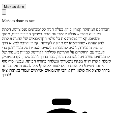
Mark as done
Mark as done to rate
חברתכם המתוקה קארין בוהן, בעלת חנות לקרמבואים מנס ציונה, חלתה
בקורונה אחרי שאכלה קרמבו עם חבר. במהלך הבידוד בבית, מתוך
שעמום, קארין נשנשה את כל מלאי הקרמבואים של החנות וגילתה
להפתעתה - שהחלימה! יש תרופה לקורונה! קארין חייבת למצוא דרך
לחמוק מהבידוד, להגיע למעבדת הניסויים הסודית של מכון ויצמן כדי
לעבוד עם החוקרים על התרופה שגילתה לקורונה: כמויות מוגזמות של
קרמבואים משובחים! למרבה הצער, כבר בדרך לרכב שלה, הקרם-מוביל,
קיבלה קארין דו"ח מפקח משטרתי ונשלחה בחזרה הביתה. עכשיו סוף סוף
אתם חיוניים! רק אתם תוכלו לעזור לקארין! צאו למסע מתוק במיוחד
בדרך להציל את כולנו! רק אוהבי קרמבואים אמיתיים יעמדו באתגר! צאו
לדרך!