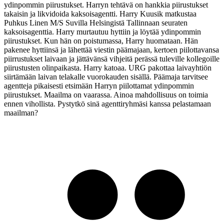
ydinpommin piirustukset. Harryn tehtävä on hankkia piirustukset
takaisin ja likvidoida kaksoisagentti. Harry Kuusik matkustaa
Puhkus Linen M/S Suvilla Helsingistä Tallinnaan seuraten
kaksoisagenttia. Harry murtautuu hyttiin ja löytää ydinpommin
piirustukset. Kun hän on poistumassa, Harry huomataan. Hän
pakenee hyttiinsä ja lähettää viestin päämajaan, kertoen piilottavansa
piirrustukset laivaan ja jättävänsä vihjeitä perässä tuleville kollegoille
piirustusten olinpaikasta. Harry katoaa. URG pakottaa laivayhtiön
siirtämään laivan telakalle vuorokauden sisällä. Päämaja tarvitsee
agentteja pikaisesti etsimään Harryn piilottamat ydinpommin
piirustukset. Maailma on vaarassa. Ainoa mahdollisuus on toimia
ennen vihollista. Pystytkö sinä agenttiryhmäsi kanssa pelastamaan
maailman?