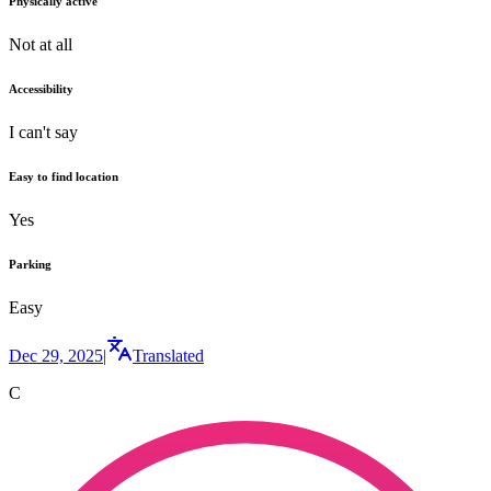
Physically active
Not at all
Accessibility
I can't say
Easy to find location
Yes
Parking
Easy
Dec 29, 2025
|
Translated
C