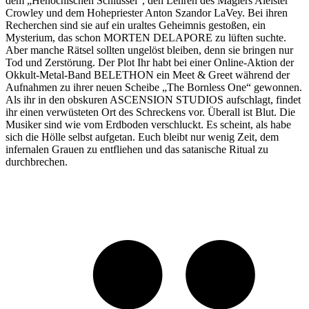
dem „Henochischen Schlüssel“, den Lehren des Magiers Aleister
Crowley und dem Hohepriester Anton Szandor LaVey. Bei ihren
Recherchen sind sie auf ein uraltes Geheimnis gestoßen, ein
Mysterium, das schon MORTEN DELAPORE zu lüften suchte.
Aber manche Rätsel sollten ungelöst bleiben, denn sie bringen nur
Tod und Zerstörung. Der Plot Ihr habt bei einer Online-Aktion der
Okkult-Metal-Band BELETHON ein Meet & Greet während der
Aufnahmen zu ihrer neuen Scheibe „The Bornless One“ gewonnen.
Als ihr in den obskuren ASCENSION STUDIOS aufschlagt, findet
ihr einen verwüsteten Ort des Schreckens vor. Überall ist Blut. Die
Musiker sind wie vom Erdboden verschluckt. Es scheint, als habe
sich die Hölle selbst aufgetan. Euch bleibt nur wenig Zeit, dem
infernalen Grauen zu entfliehen und das satanische Ritual zu
durchbrechen.