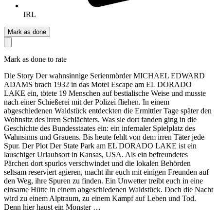
IRL
Mark as done
Mark as done to rate
Die Story Der wahnsinnige Serienmörder MICHAEL EDWARD
ADAMS brach 1932 in das Motel Escape am EL DORADO
LAKE ein, tötete 19 Menschen auf bestialische Weise und musste
nach einer Schießerei mit der Polizei fliehen. In einem
abgeschiedenen Waldstück entdeckten die Ermittler Tage später den
Wohnsitz des irren Schlächters. Was sie dort fanden ging in die
Geschichte des Bundesstaates ein: ein infernaler Spielplatz des
Wahnsinns und Grauens. Bis heute fehlt von dem irren Täter jede
Spur. Der Plot Der State Park am EL DORADO LAKE ist ein
lauschiger Urlaubsort in Kansas, USA. Als ein befreundetes
Pärchen dort spurlos verschwindet und die lokalen Behörden
seltsam reserviert agieren, macht ihr euch mit einigen Freunden auf
den Weg, ihre Spuren zu finden. Ein Unwetter treibt euch in eine
einsame Hütte in einem abgeschiedenen Waldstück. Doch die Nacht
wird zu einem Alptraum, zu einem Kampf auf Leben und Tod.
Denn hier haust ein Monster …