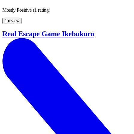
Mostly Positive
(
1 rating
)
1 review
Real Escape Game Ikebukuro