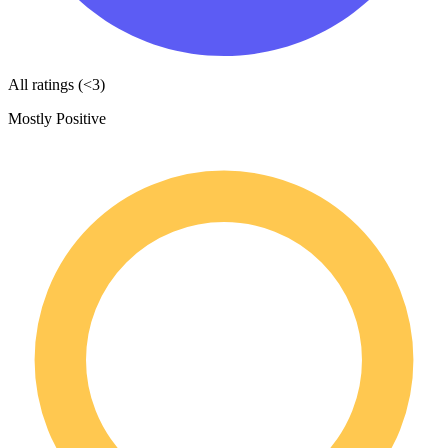
All ratings (<3)
Mostly Positive