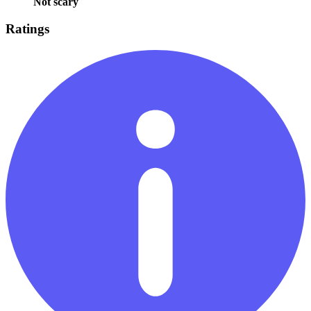
Not scary
Ratings