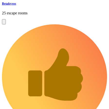
Betakyros
25 escape rooms