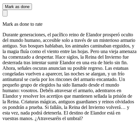
Mark as done
Mark as done to rate
Durante generaciones, el pacífico reino de Elandor prosperó oculto
del mundo humano, accesible solo a través de un misterioso armario
antiguo. Sus bosques hablaban, los animales caminaban erguidos, y
la magia fluía como el viento entre las hojas. Pero una vieja amenaza
ha comenzado a despertar. Hace siglos, la Reina del Invierno fue
desterrada tras intentar sumir Elandor en una era de hielo sin fin.
Ahora, señales oscuras anuncian su posible regreso. Las estatuas
congeladas vuelven a aparecer, las noches se alargan, y un frío
antinatural se cuela por los rincones del armario encantado. Un
pequeño grupo de elegidos ha sido llamado desde el mundo
humano: vosotros. Debéis atravesar el armario, adentraros en
Elandor y resolver los acertijos que mantienen sellada la prisión de
la Reina. Criaturas mágicas, antiguos guardianes y reinos olvidados
os pondrán a prueba. Si falláis, la Reina del Invierno volverá… y
esta vez, nada podrá detenerla. El destino de Elandor está en
vuestras manos. ¿Atravesaréis el umbral?