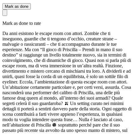
Mark as done
Mark as done to rate
Da anni esistono le escape room con attori. Zombie che ti
inseguono, guardie che ti tengono d’occhio, creature strane –
malvagie o rassicuranti – che ti accompagnano durante le tue
esperienze. Ma con “Il gioco di Priscilla – Prendi in mano il suo
destino” si raggiunge un livello totalmente nuovo, sia in termini di
coinvolgimento, che di dinamiche di gioco. Quasi non si parla più di
escape room, ma di vera immersione in un’altra realtà. Finzione,
divertimento e mistero cercano di mischiarsi tra loro. A dividerli e ad
unirli, quasi fosse la corda di un equilibrista, è solo un sottile filo di
eyeliner. Eccola, l’ambientazione di questa escape room con attori.
Un’abitazione certamente particolare e, per certi versi, assurda. Cosa
nasconderà una performer del calibro di Priscilla, una delle più
famose drag queen al mondo, all’interno dei suoi armadi? Quale
segreti celerà il suo guardaroba? 🍌 Un setting curato nei minimi
dettagli ti porterà a sentirti davvero parte della storia. Ogni oggetto di
scena contribuirà a farti vivere appieno l’esperienza, in qualsiasi
modo tu voglia intendere questa frase… Nulla è lasciato al caso,
nell’abitazione di Priscilla 🪩 soprattutto perché pare che il suo
passato più recente sia avvolto da uno spesso manto di mistero, sul