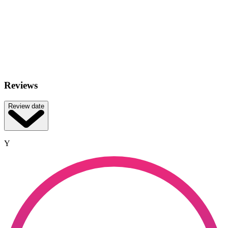
Reviews
Review date
Y