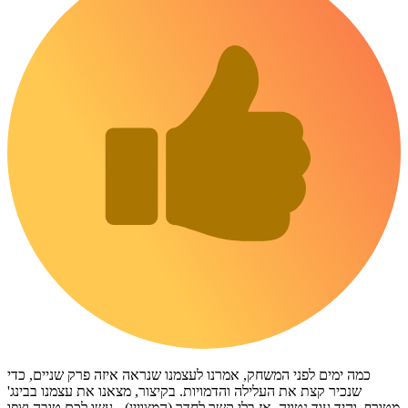
כמה ימים לפני המשחק, אמרנו לעצמנו שנראה איזה פרק שניים, כדי
שנכיר קצת את העלילה והדמויות. בקיצור, מצאנו את עצמנו בבינג'
מטורף, והיד עוד נטויה. אז בלי קשר לחדר (המצויין) - עשו לכם טובה וצפו