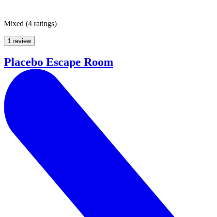
Mixed
(
4 ratings
)
1 review
Placebo Escape Room