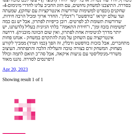
בסדרה. התיצבנו למשחק נחושים, עם הזוג החביב עלינו לחדרי מינימום-4-
שחקנים (ובפרט למשימות שדורשות אינטרקציות עם שחקן), שמעתה
ועד עולם יקראו "בודפשט" ו"דבלין". החדר ארוך ומכיל הרבה חידות,
שדורשות תשומת לב לפרטים. רובן כייפיות לפתרון, אבל יש גם כמה
"משימות בזבוז זמן", ו"חידת התאמה" בלתי הגיונית בעליל (לדעתנו, יש
יותר מדרך לגיטימית אחת לפתרון, ואין שום הכוונה מובנית). דרושה
אינטרקציה עם השחקן על מנת להתקדם במשחק - אנחנו פחות
מתחברים, אבל בזכות בודפשט ודבלין, זה הפך (כמו תמיד) ממביך לקורע
מצחוק. המשחק זרם בצורה טובה והעלילה הלכה והתפתחה. העיצוב
משרדי-מנימליסטי עם נגיעות איקאה, אבל סה"כ תואם לתמה וכולל
רפרנסים לסדרה. נהננו מאוד!
Apr 20, 2023
Showing result 1 of 1