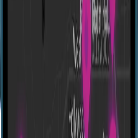
Directions
Квест кімнати "Ізоляція" Ирпень
Yeroschenka St, 12А, Irpin, Kyivs'ka oblast, Ukraine, 08200
Experiences