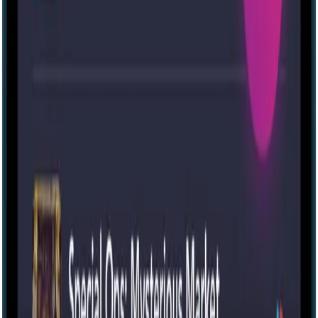
Хогвартса — Гарри Поттер